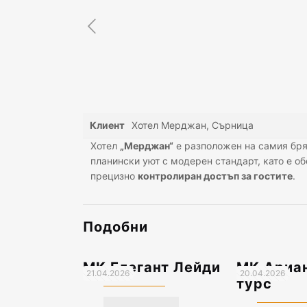
Клиент
Хотел Мерджан, Сърница
Хотел
„Мерджан“
е разположен на самия бря
планински уют с модерен стандарт, като е 
прецизно
контролиран достъп за гостите
.
Подобни
МК Елегант Лейди
МК Ариан
21.04.2026
20.04.2026
турс