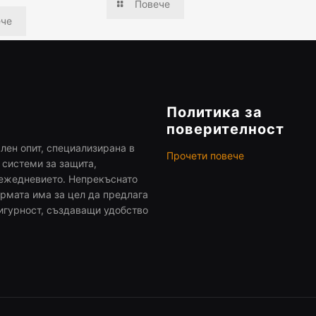
Повече
ече
Политика за
поверителност
ен опит, специализирана в
Прочети повече
 системи за защита,
ежедневието. Непрекъснато
рмата има за цел да предлага
игурност, създаващи удобство