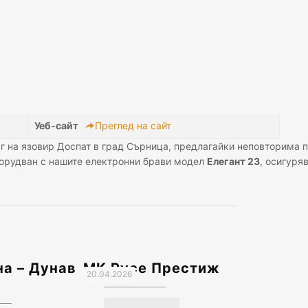
Уеб-сайт
Преглед на сайт
г на язовир Доспат в град Сърница, предлагайки неповторима 
оборудван с нашите електронни брави модел
Елегант 23
, осигуря
а – Дунав
МК Русе Престиж
20.04.2026