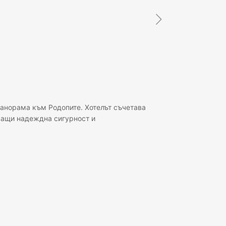
панорама към Родопите. Хотелът съчетава
ващи надеждна сигурност и